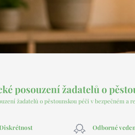
ké posouzení žadatelů o pěst
ouzení žadatelů o pěstounskou péči v bezpečném a r
Diskrétnost
Odborné veden