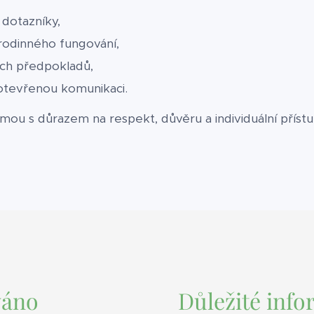
 dotazníky,
rodinného fungování,
ch předpokladů,
otevřenou komunikaci.
rmou s důrazem na respekt, důvěru a individuální přístu
váno
Důležité inf