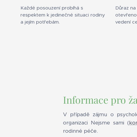
Každé posouzení probíhá s
Důraz na
respektem k jedinečné situaci rodiny
otevřenou
a jejím potřebám.
vedení c
Informace pro ža
V případě zájmu o psychol
organizaci Nejsme sami (
ko
rodinné péče.