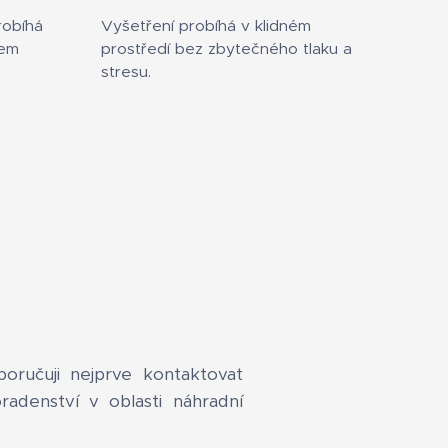
robíhá
Vyšetření probíhá v klidném
kem
prostředí bez zbytečného tlaku a
stresu.
ručuji nejprve kontaktovat
adenství v oblasti náhradní