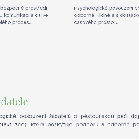
 bezpečné prostředí,
Psychologické posouzení p
 komunikaci a citlivé
odborně, klidně a s dostat
elého procesu.
časového prostoru.
datele
ogické posouzení žadatelů o pěstounskou péči dopo
ntakt zde
), která poskytuje podporu a odborné por