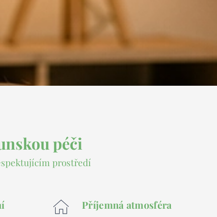
ounskou péči
espektujícím prostředí
í
Příjemná atmosféra