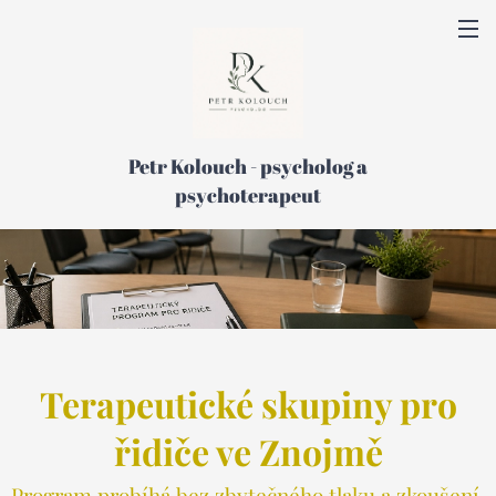
Petr Kolouch - psycholog a
psychoterapeut
Terapeutické skupiny pro
řidiče ve Znojmě
Program probíhá bez zbytečného tlaku a zkoušení,