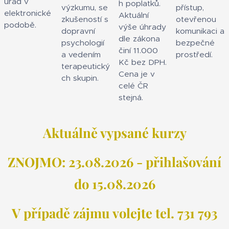
úřad v
h poplatků.
výzkumu, se
přístup,
elektronické
Aktuální
zkušeností s
otevřenou
podobě.
výše úhrady
dopravní
komunikaci a
dle zákona
psychologií
bezpečné
činí 11.000
a vedením
prostředí.
Kč bez DPH.
terapeutický
Cena je v
ch skupin.
celé ČR
stejná.
Aktuálně vypsané kurzy
ZNOJMO: 23.08
.2026 - přihlašování
do 15.08.2026
V případě zájmu volejte tel. 731 793