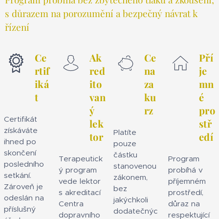
s důrazem na porozumění a bezpečný návrat k
řízení
Ce
Ak
Ce
Pří
rtif
red
na
je
iká
ito
za
mn
t
van
ku
é
ý
rz
pro
Certifikát
lek
stř
získáváte
Platíte
tor
edí
ihned po
pouze
skončení
částku
Terapeutick
Program
posledního
stanovenou
ý program
probíhá v
setkání.
zákonem,
vede lektor
příjemném
Zároveň je
bez
s akreditací
prostředí,
odeslán na
jakýchkoli
Centra
důraz na
příslušný
dodatečnýc
dopravního
respektující