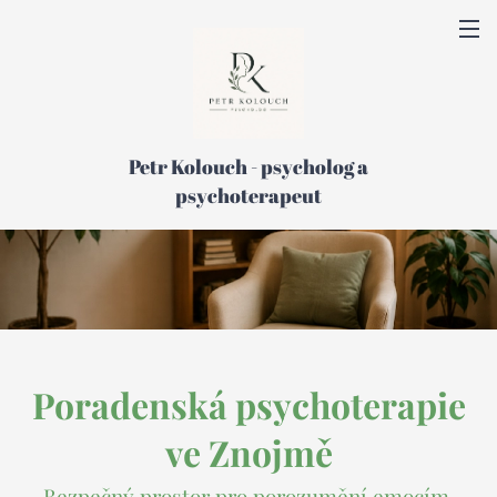
Petr Kolouch - psycholog a
psychoterapeut
Poradenská psychoterapi
e
ve Znojm
ě
Bezpečný prostor pro porozumění emocím,