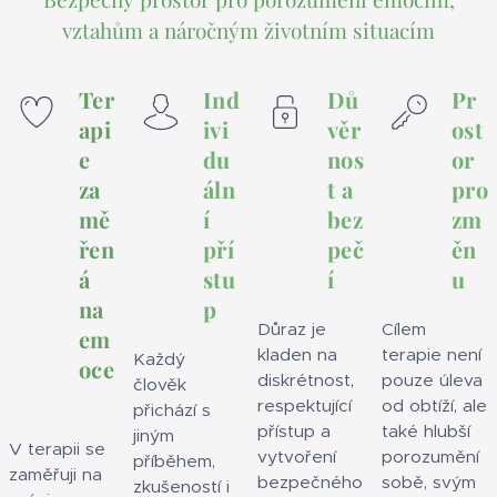
vztahům a náročným životním situacím
Ter
Ind
Dů
Pr
api
ivi
věr
ost
e
du
nos
or
za
áln
t a
pro
mě
í
bez
zm
řen
pří
peč
ěn
á
stu
í
u
na
p
Důraz je
Cílem
em
kladen na
terapie není
Každý
oce
diskrétnost,
pouze úleva
člověk
respektující
od obtíží, ale
přichází s
přístup a
také hlubší
jiným
V terapii se
vytvoření
porozumění
příběhem,
zaměřuji na
bezpečného
sobě, svým
zkušeností i