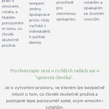
práci s
prostředí
vztahům a
tempem
emocemi,
pro
opakujícím
změny.
vztahy a
otevřenou
se životním
Spolupráce
hlubším
spolupráci.
vzorcům.
proto vždy
porozumění
vychází z
m tomu, co
individuálníc
člověk
h potřeb
skutečně
klienta.
prožívá.
Psychoterapie není o rychlých radách ani o
"spravení člověka".
Je o vytvoření prostoru, ve kterém lze bezpečně
mluvit o tom, co člověk skutečně prožívá a
postupně lépe porozumět sobě, svým emocím i
vztahům.